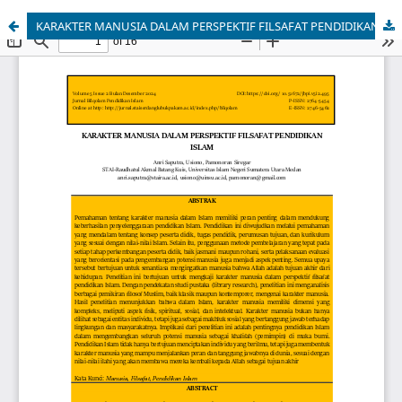
KARAKTER MANUSIA DALAM PERSPEKTIF FILSAFAT PENDIDIKAN ISLAM