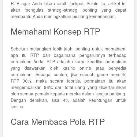
RTP agar Anda bisa meraih jackpot. Selain itu, artikel ini
akan mengulas strategi-strategi penting yang dapat
membantu Anda meningkatkan peluang kemenangan.
Memahami Konsep RTP
Sebelum melangkah lebih jauh, penting untuk memahami
apa itu RTP dan bagaimana pengaruhnya terhadap
permainan Anda. RTP adalah ukuran keadilan permainan
yang ditawarkan oleh kasino online atau penyedia
permainan. Sebagai contoh, jika sebuah game memiliki
RTP 96%, maka secara teoritis, permainan itu akan
mengembalikan 96% dari total uang yang dipertaruhkan
oleh semua pemain kepada mereka dalam jangka panjang.
Dengan demikian, sisa 4% adalah keuntungan untuk
kasino.
Cara Membaca Pola RTP