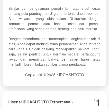
Belajar dari pengalaman pemain lain atau studi kasus
tentang pola pembayaran di game tertentu dapat memberi
Anda wawasan yang lebih dalam. Diskusikan dengan
komunitas pemain atau baca ulasan dari pemain
profesional yang sering berbagi strategi dan hasil mereka.
Dengan memahami dan menerapkan langkah-langkah di
atas, Anda dapat meningkatkan pemahaman Anda tentang
cara kerja RTP dan peluang mendapatkan jackpot. Tentu
saja, selalu penting untuk bermain secara bertanggung
jawab dan mengingat bahwa permainan harus tetap
menjadi hiburan, bukan sumber utama pendapatan.
Copyright © 2025 • IDCASHTOTO
Show More
1
$
Lisensi IDCASHTOTO Terpercaya