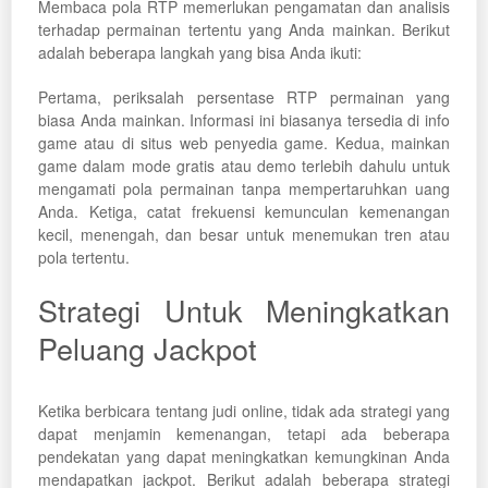
Membaca pola RTP memerlukan pengamatan dan analisis
terhadap permainan tertentu yang Anda mainkan. Berikut
adalah beberapa langkah yang bisa Anda ikuti:
Pertama, periksalah persentase RTP permainan yang
biasa Anda mainkan. Informasi ini biasanya tersedia di info
game atau di situs web penyedia game. Kedua, mainkan
game dalam mode gratis atau demo terlebih dahulu untuk
mengamati pola permainan tanpa mempertaruhkan uang
Anda. Ketiga, catat frekuensi kemunculan kemenangan
kecil, menengah, dan besar untuk menemukan tren atau
pola tertentu.
Strategi Untuk Meningkatkan
Peluang Jackpot
Ketika berbicara tentang judi online, tidak ada strategi yang
dapat menjamin kemenangan, tetapi ada beberapa
pendekatan yang dapat meningkatkan kemungkinan Anda
mendapatkan jackpot. Berikut adalah beberapa strategi