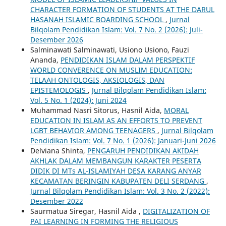
CHARACTER FORMATION OF STUDENTS AT THE DARUL
HASANAH ISLAMIC BOARDING SCHOOL
,
Jurnal
Bilqolam Pendidikan Islam: Vol. 7 No. 2 (2026): Juli-
Desember 2026
Salminawati Salminawati, Usiono Usiono, Fauzi
Ananda,
PENDIDIKAN ISLAM DALAM PERSPEKTIF
WORLD CONVERENCE ON MUSLIM EDUCATION:
TELAAH ONTOLOGIS, AKSIOLOGIS, DAN
EPISTEMOLOGIS
,
Jurnal Bilqolam Pendidikan Islam:
Vol. 5 No. 1 (2024): Juni 2024
Muhammad Nasri Sitorus, Hasnil Aida,
MORAL
EDUCATION IN ISLAM AS AN EFFORTS TO PREVENT
LGBT BEHAVIOR AMONG TEENAGERS
,
Jurnal Bilqolam
Pendidikan Islam: Vol. 7 No. 1 (2026): Januari-Juni 2026
Delviana Shinta,
PENGARUH PENDIDIKAN AKIDAH
AKHLAK DALAM MEMBANGUN KARAKTER PESERTA
DIDIK DI MTs AL-ISLAMIYAH DESA KARANG ANYAR
KECAMATAN BERINGIN KABUPATEN DELI SERDANG
,
Jurnal Bilqolam Pendidikan Islam: Vol. 3 No. 2 (2022):
Desember 2022
Saurmatua Siregar, Hasnil Aida ,
DIGITALIZATION OF
PAI LEARNING IN FORMING THE RELIGIOUS