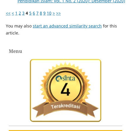
Pendidikan Islam: Vol. 1 No. 2 (2020): Desember (2020)
<<
<
1
2
3
4
5
6
7
8
9
10
>
>>
You may also
start an advanced similarity search
for this
article.
Menu