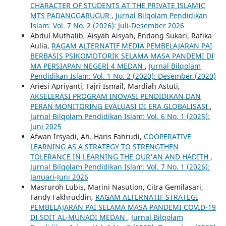
CHARACTER OF STUDENTS AT THE PRIVATE ISLAMIC
MTS PADANGGARUGUR
,
Jurnal Bilqolam Pendidikan
Islam: Vol. 7 No. 2 (2026): Juli-Desember 2026
Abdul Muthalib, Aisyah Aisyah, Endang Sukari, Rafika
Aulia,
RAGAM ALTERNATIF MEDIA PEMBELAJARAN PAI
BERBASIS PSIKOMOTORIK SELAMA MASA PANDEMI DI
MA PERSIAPAN NEGERI 4 MEDAN
,
Jurnal Bilqolam
Pendidikan Islam: Vol. 1 No. 2 (2020): Desember (2020)
Ariesi Apriyanti, Fajri Ismail, Mardiah Astuti,
AKSELERASI PROGRAM INOVASI PENDIDIKAN DAN
PERAN MONITORING EVALUASI DI ERA GLOBALISASI
,
Jurnal Bilqolam Pendidikan Islam: Vol. 6 No. 1 (2025):
Juni 2025
Afwan Irsyadi, Ah. Haris Fahrudi,
COOPERATIVE
LEARNING AS A STRATEGY TO STRENGTHEN
TOLERANCE IN LEARNING THE QUR'AN AND HADITH
,
Jurnal Bilqolam Pendidikan Islam: Vol. 7 No. 1 (2026):
Januari-Juni 2026
Masruroh Lubis, Marini Nasution, Citra Gemilasari,
Fandy Fakhruddin,
RAGAM ALTERNATIF STRATEGI
PEMBELAJARAN PAI SELAMA MASA PANDEMI COVID-19
DI SDIT AL-MUNADI MEDAN
,
Jurnal Bilqolam