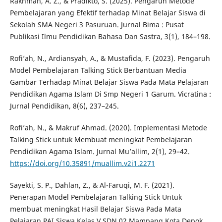
Rakhmah, A. Z., & Pradikto, S. (2025). Pengaruh Metode
Pembelajaran yang Efektif terhadap Minat Belajar Siswa di
Sekolah SMA Negeri 3 Pasuruan. Jurnal Bima : Pusat
Publikasi Ilmu Pendidikan Bahasa Dan Sastra, 3(1), 184–198.
Rofi’ah, N., Ardiansyah, A., & Mustafida, F. (2023). Pengaruh
Model Pembelajaran Talking Stick Berbantuan Media
Gambar Terhadap Minat Belajar Siswa Pada Mata Pelajaran
Pendidikan Agama Islam Di Smp Negeri 1 Garum. Vicratina :
Jurnal Pendidikan, 8(6), 237–245.
Rofi’ah, N., & Makruf Ahmad. (2020). Implementasi Metode
Talking Stick untuk Membuat meningkat Pembelajaran
Pendidikan Agama Islam. Jurnal Mu’allim, 2(1), 29–42.
https://doi.org/10.35891/muallim.v2i1.2271
Sayekti, S. P., Dahlan, Z., & Al-Faruqi, M. F. (2021).
Penerapan Model Pembelajaran Talking Stick Untuk
membuat meningkat Hasil Belajar Siswa Pada Mata
Pelajaran PAI Siswa Kelas V SDN 02 Mampang Kota Depok.