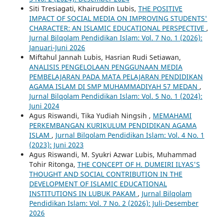
Siti Tresiagati, Khairuddin Lubis,
THE POSITIVE
IMPACT OF SOCIAL MEDIA ON IMPROVING STUDENTS'
CHARACTER: AN ISLAMIC EDUCATIONAL PERSPECTIVE
,
Jurnal Bilqolam Pendidikan Islam: Vol. 7 No. 1 (2026):
Januari-Juni 2026
Miftahul Jannah Lubis, Hasrian Rudi Setiawan,
ANALISIS PENGELOLAAN PENGGUNAAN MEDIA
PEMBELAJARAN PADA MATA PELAJARAN PENDIDIKAN
AGAMA ISLAM DI SMP MUHAMMADIYAH 57 MEDAN
,
Jurnal Bilqolam Pendidikan Islam: Vol. 5 No. 1 (2024):
Juni 2024
Agus Riswandi, Tika Yudiah Ningsih ,
MEMAHAMI
PERKEMBANGAN KURIKULUM PENDIDIKAN AGAMA
ISLAM
,
Jurnal Bilqolam Pendidikan Islam: Vol. 4 No. 1
(2023): Juni 2023
Agus Riswandi, M. Syukri Azwar Lubis, Muhammad
Tohir Ritonga,
THE CONCEPT OF H. DUMEIRI ILYAS'S
THOUGHT AND SOCIAL CONTRIBUTION IN THE
DEVELOPMENT OF ISLAMIC EDUCATIONAL
INSTITUTIONS IN LUBUK PAKAM
,
Jurnal Bilqolam
Pendidikan Islam: Vol. 7 No. 2 (2026): Juli-Desember
2026