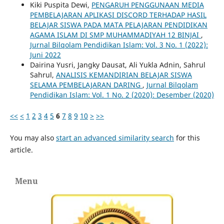
Kiki Puspita Dewi,
PENGARUH PENGGUNAAN MEDIA
PEMBELAJARAN APLIKASI DISCORD TERHADAP HASIL
BELAJAR SISWA PADA MATA PELAJARAN PENDIDIKAN
AGAMA ISLAM DI SMP MUHAMMADIYAH 12 BINJAI
,
Jurnal Bilqolam Pendidikan Islam: Vol. 3 No. 1 (2022):
Juni 2022
Dairina Yusri, Jangky Dausat, Ali Yukla Adnin, Sahrul
Sahrul,
ANALISIS KEMANDIRIAN BELAJAR SISWA
SELAMA PEMBELAJARAN DARING
,
Jurnal Bilqolam
Pendidikan Islam: Vol. 1 No. 2 (2020): Desember (2020)
<<
<
1
2
3
4
5
6
7
8
9
10
>
>>
You may also
start an advanced similarity search
for this
article.
Menu