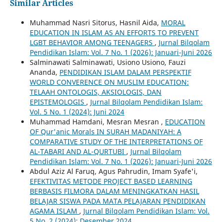
Similar Articles
Muhammad Nasri Sitorus, Hasnil Aida,
MORAL
EDUCATION IN ISLAM AS AN EFFORTS TO PREVENT
LGBT BEHAVIOR AMONG TEENAGERS
,
Jurnal Bilqolam
Pendidikan Islam: Vol. 7 No. 1 (2026): Januari-Juni 2026
Salminawati Salminawati, Usiono Usiono, Fauzi
Ananda,
PENDIDIKAN ISLAM DALAM PERSPEKTIF
WORLD CONVERENCE ON MUSLIM EDUCATION:
TELAAH ONTOLOGIS, AKSIOLOGIS, DAN
EPISTEMOLOGIS
,
Jurnal Bilqolam Pendidikan Islam:
Vol. 5 No. 1 (2024): Juni 2024
Muhammad Hamdani, Mesran Mesran ,
EDUCATION
OF Qur'anic Morals IN SURAH MADANIYAH: A
COMPARATIVE STUDY OF THE INTERPRETATIONS OF
AL-TABARI AND AL-QURTUBI
,
Jurnal Bilqolam
Pendidikan Islam: Vol. 7 No. 1 (2026): Januari-Juni 2026
Abdul Aziz Al Faruq, Agus Pahrudin, Imam Syafe'i,
EFEKTIVITAS METODE PROJECT BASED LEARNING
BERBASIS FILMORA DALAM MENINGKATKAN HASIL
BELAJAR SISWA PADA MATA PELAJARAN PENDIDIKAN
AGAMA ISLAM
,
Jurnal Bilqolam Pendidikan Islam: Vol.
5 No. 2 (2024): Desember 2024