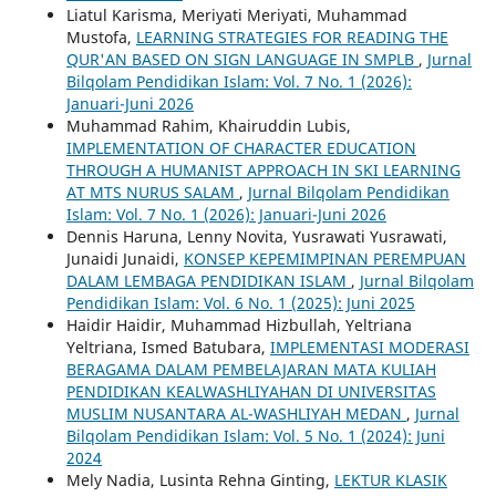
Liatul Karisma, Meriyati Meriyati, Muhammad
Mustofa,
LEARNING STRATEGIES FOR READING THE
QUR'AN BASED ON SIGN LANGUAGE IN SMPLB
,
Jurnal
Bilqolam Pendidikan Islam: Vol. 7 No. 1 (2026):
Januari-Juni 2026
Muhammad Rahim, Khairuddin Lubis,
IMPLEMENTATION OF CHARACTER EDUCATION
THROUGH A HUMANIST APPROACH IN SKI LEARNING
AT MTS NURUS SALAM
,
Jurnal Bilqolam Pendidikan
Islam: Vol. 7 No. 1 (2026): Januari-Juni 2026
Dennis Haruna, Lenny Novita, Yusrawati Yusrawati,
Junaidi Junaidi,
KONSEP KEPEMIMPINAN PEREMPUAN
DALAM LEMBAGA PENDIDIKAN ISLAM
,
Jurnal Bilqolam
Pendidikan Islam: Vol. 6 No. 1 (2025): Juni 2025
Haidir Haidir, Muhammad Hizbullah, Yeltriana
Yeltriana, Ismed Batubara,
IMPLEMENTASI MODERASI
BERAGAMA DALAM PEMBELAJARAN MATA KULIAH
PENDIDIKAN KEALWASHLIYAHAN DI UNIVERSITAS
MUSLIM NUSANTARA AL-WASHLIYAH MEDAN
,
Jurnal
Bilqolam Pendidikan Islam: Vol. 5 No. 1 (2024): Juni
2024
Mely Nadia, Lusinta Rehna Ginting,
LEKTUR KLASIK