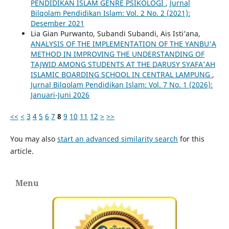
PENDIDIKAN ISLAM GENRE PSIKOLOGI
,
Jurnal
Bilqolam Pendidikan Islam: Vol. 2 No. 2 (2021):
Desember 2021
Lia Gian Purwanto, Subandi Subandi, Ais Isti’ana,
ANALYSIS OF THE IMPLEMENTATION OF THE YANBU'A
METHOD IN IMPROVING THE UNDERSTANDING OF
TAJWID AMONG STUDENTS AT THE DARUSY SYAFA'AH
ISLAMIC BOARDING SCHOOL IN CENTRAL LAMPUNG
,
Jurnal Bilqolam Pendidikan Islam: Vol. 7 No. 1 (2026):
Januari-Juni 2026
<<
<
3
4
5
6
7
8
9
10
11
12
>
>>
You may also
start an advanced similarity search
for this
article.
Menu