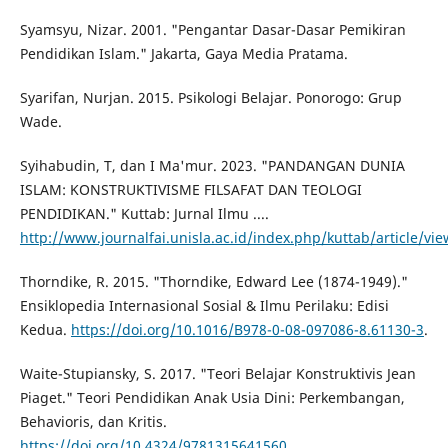
Syamsyu, Nizar. 2001. "Pengantar Dasar-Dasar Pemikiran
Pendidikan Islam." Jakarta, Gaya Media Pratama.
Syarifan, Nurjan. 2015. Psikologi Belajar. Ponorogo: Grup
Wade.
Syihabudin, T, dan I Ma'mur. 2023. "PANDANGAN DUNIA
ISLAM: KONSTRUKTIVISME FILSAFAT DAN TEOLOGI
PENDIDIKAN." Kuttab: Jurnal Ilmu ....
http://www.journalfai.unisla.ac.id/index.php/kuttab/article/vi
Thorndike, R. 2015. "Thorndike, Edward Lee (1874-1949)."
Ensiklopedia Internasional Sosial & Ilmu Perilaku: Edisi
Kedua.
https://doi.org/10.1016/B978-0-08-097086-8.61130-3
.
Waite-Stupiansky, S. 2017. "Teori Belajar Konstruktivis Jean
Piaget." Teori Pendidikan Anak Usia Dini: Perkembangan,
Behavioris, dan Kritis.
https://doi.org/10.4324/9781315641560
.