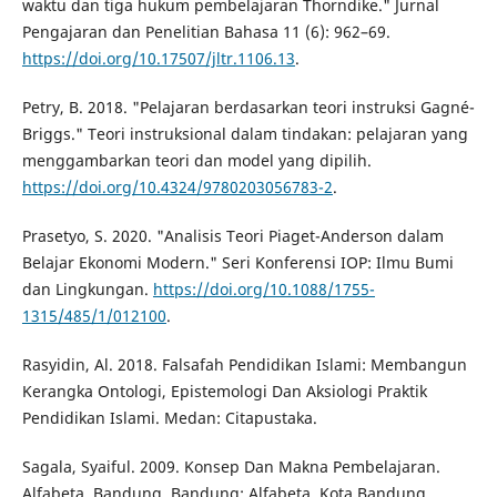
waktu dan tiga hukum pembelajaran Thorndike." Jurnal
Pengajaran dan Penelitian Bahasa 11 (6): 962–69.
https://doi.org/10.17507/jltr.1106.13
.
Petry, B. 2018. "Pelajaran berdasarkan teori instruksi Gagné-
Briggs." Teori instruksional dalam tindakan: pelajaran yang
menggambarkan teori dan model yang dipilih.
https://doi.org/10.4324/9780203056783-2
.
Prasetyo, S. 2020. "Analisis Teori Piaget-Anderson dalam
Belajar Ekonomi Modern." Seri Konferensi IOP: Ilmu Bumi
dan Lingkungan.
https://doi.org/10.1088/1755-
1315/485/1/012100
.
Rasyidin, Al. 2018. Falsafah Pendidikan Islami: Membangun
Kerangka Ontologi, Epistemologi Dan Aksiologi Praktik
Pendidikan Islami. Medan: Citapustaka.
Sagala, Syaiful. 2009. Konsep Dan Makna Pembelajaran.
Alfabeta. Bandung. Bandung: Alfabeta. Kota Bandung.