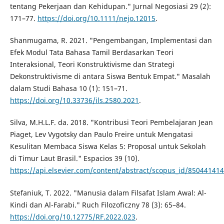
tentang Pekerjaan dan Kehidupan." Jurnal Negosiasi 29 (2):
171–77.
https://doi.org/10.1111/nejo.12015
.
Shanmugama, R. 2021. "Pengembangan, Implementasi dan
Efek Modul Tata Bahasa Tamil Berdasarkan Teori
Interaksional, Teori Konstruktivisme dan Strategi
Dekonstruktivisme di antara Siswa Bentuk Empat." Masalah
dalam Studi Bahasa 10 (1): 151–71.
https://doi.org/10.33736/ils.2580.2021
.
Silva, M.H.L.F. da. 2018. "Kontribusi Teori Pembelajaran Jean
Piaget, Lev Vygotsky dan Paulo Freire untuk Mengatasi
Kesulitan Membaca Siswa Kelas 5: Proposal untuk Sekolah
di Timur Laut Brasil." Espacios 39 (10).
https://api.elsevier.com/content/abstract/scopus_id/85044141
Stefaniuk, T. 2022. "Manusia dalam Filsafat Islam Awal: Al-
Kindi dan Al-Farabi." Ruch Filozoficzny 78 (3): 65–84.
https://doi.org/10.12775/RF.2022.023
.