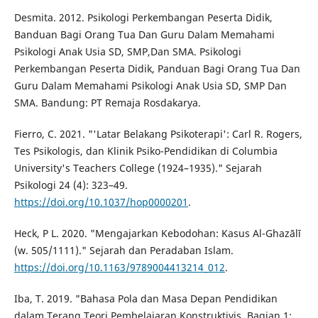
Desmita. 2012. Psikologi Perkembangan Peserta Didik,
Banduan Bagi Orang Tua Dan Guru Dalam Memahami
Psikologi Anak Usia SD, SMP,Dan SMA. Psikologi
Perkembangan Peserta Didik, Panduan Bagi Orang Tua Dan
Guru Dalam Memahami Psikologi Anak Usia SD, SMP Dan
SMA. Bandung: PT Remaja Rosdakarya.
Fierro, C. 2021. "'Latar Belakang Psikoterapi': Carl R. Rogers,
Tes Psikologis, dan Klinik Psiko-Pendidikan di Columbia
University's Teachers College (1924–1935)." Sejarah
Psikologi 24 (4): 323–49.
https://doi.org/10.1037/hop0000201
.
Heck, P L. 2020. "Mengajarkan Kebodohan: Kasus Al-Ghazālī
(w. 505/1111)." Sejarah dan Peradaban Islam.
https://doi.org/10.1163/9789004413214_012
.
Iba, T. 2019. "Bahasa Pola dan Masa Depan Pendidikan
dalam Terang Teori Pembelajaran Konstruktivis, Bagian 1: