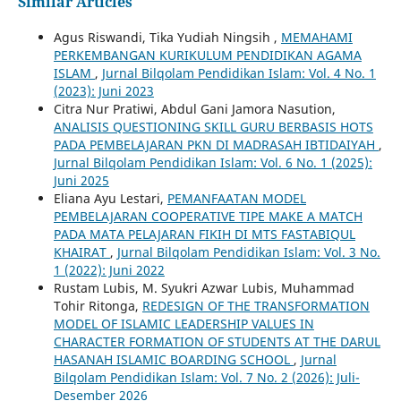
Similar Articles
Agus Riswandi, Tika Yudiah Ningsih ,
MEMAHAMI
PERKEMBANGAN KURIKULUM PENDIDIKAN AGAMA
ISLAM
,
Jurnal Bilqolam Pendidikan Islam: Vol. 4 No. 1
(2023): Juni 2023
Citra Nur Pratiwi, Abdul Gani Jamora Nasution,
ANALISIS QUESTIONING SKILL GURU BERBASIS HOTS
PADA PEMBELAJARAN PKN DI MADRASAH IBTIDAIYAH
,
Jurnal Bilqolam Pendidikan Islam: Vol. 6 No. 1 (2025):
Juni 2025
Eliana Ayu Lestari,
PEMANFAATAN MODEL
PEMBELAJARAN COOPERATIVE TIPE MAKE A MATCH
PADA MATA PELAJARAN FIKIH DI MTS FASTABIQUL
KHAIRAT
,
Jurnal Bilqolam Pendidikan Islam: Vol. 3 No.
1 (2022): Juni 2022
Rustam Lubis, M. Syukri Azwar Lubis, Muhammad
Tohir Ritonga,
REDESIGN OF THE TRANSFORMATION
MODEL OF ISLAMIC LEADERSHIP VALUES IN
CHARACTER FORMATION OF STUDENTS AT THE DARUL
HASANAH ISLAMIC BOARDING SCHOOL
,
Jurnal
Bilqolam Pendidikan Islam: Vol. 7 No. 2 (2026): Juli-
Desember 2026