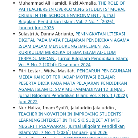
Muhammad Ali Hamidi, Rizki Akmalia,
THE ROLE OF
PAI TEACHERS IN OVERCOMING STUDENTS' MORAL
CRISIS IN THE SCHOOL ENVIRONMENT
,
Jurnal
Bilqolam Pendidikan Islam: Vol. 7 No. 1 (2026):
Januari-Juni 2026
Sulastri A, Danny Abrianto,
PENINGKATAN LITERASI
DIGITAL PADA MATA PELAJARAN PENDIDIKAN AGAMA
ISLAM DALAM MENDUKUNG IMPLEMENTASI
KURIKULUM MERDEKA DI SMA ISLAM AL-ULUM
TERPADU MEDAN
,
Jurnal Bilqolam Pendidikan Islam:
Vol. 5 No. 2 (2024): Desember 2024
Fitri Lestari, Widya Masitah,
PENGARUH PENGGUNAAN
MEDIA KAHOOT TERHADAP MOTIVASI BELAJAR
PESERTA DIDIK PADA MATA PELAJARAN PENDIDIKAN
AGAMA ISLAM DI SMP MUHAMMADIYAH 12 BINJAI
,
Jurnal Bilqolam Pendidikan Islam: Vol. 3 No. 1 (2022):
Juni 2022
Nur Haliza, Imam Syafi’i, Jalaluddin Jalaluddin ,
TEACHER INNOVATION IN IMPROVING STUDENTS'
LEARNING INTEREST IN THE SKI SUBJECT AT MTS
NEGERI 1 PESAWARAN
,
Jurnal Bilqolam Pendidikan
Islam: Vol. 7 No. 1 (2026): Januari-Juni 2026