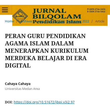
Home
/
Archives
/
Vol. 3 No. 2 (2022): Desember 2022
/
Article
PERAN GURU PENDIDIKAN
AGAMA ISLAM DALAM
MENERAPKAN KURIKULUM
MERDEKA BELAJAR DI ERA
DIGITAL
Cahaya Cahaya
Universitas Medan Area
DOI:
https://doi.org/10.51672/jbpi.v3i2.97