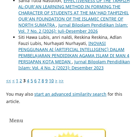
Sahla Tutia Nasution,
EFFECTIVENESS OF THE TAHFIZH
AL-QUR'AN LEARNING METHOD IN FORMING THE
CHARACTER OF STUDENTS AT THE MA'HAD TAHFIZHIL
QUR'AN FOUNDATION OF THE ISLAMIC CENTRE OF
NORTH SUMATRA
,
Jurnal Bilqolam Pendidikan Islam:
Vol. 7 No. 2 (2026): Juli-Desember 2026
Siti Hawa Lubis, anri naldi, Reskina Reskina, Adlan
Fauzi Lubis, Nurhayati Nurhayati,
INOVASI
PENGGUNAAN AI (ARTIFICIAL INTELLIGENC) DALAM
PEMBELAJARAN PENDIDIKAN AGAMA ISLAM DI MAN 4
PERSIAPAN KOTA MEDAN
,
Jurnal Bilqolam Pendidikan
Islam: Vol. 4 No. 2 (2023): Desember 2023
<<
<
1
2
3
4
5
6
7
8
9
10
>
>>
You may also
start an advanced similarity search
for this
article.
Menu