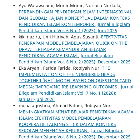
Ayu Watawalaini, Munir Munir, Nurlaila Nurlaila,
PERBANDINGAN PENDIDIKAN ISLAM INTERNASIONAL
DAN GLOBAL: KAJIAN KONSEPTUAL DALAM KONTEKS
PENDIDIKAN ISLAM KONTEMPORER
,
Jurnal Bilqolam
Pendidikan Islam: Vol. 6 No. 1 (2025): Juni 2025
kiki nazira, Umi Hijriyah, Agus Susanti,
EFEKTIVITAS
PENERAPAN MODEL PEMBELAJARAN QUICK ON THE
DRAW TERHADAP KEMANDIRIAN BELAJAR
PENDIDIKAN AGAMA ISLAM
,
Jurnal Bilqolam
Pendidikan Islam: Vol. 6 No. 2 (2025): Desember 2025
Eka Aryani, Farida Farida, Robiyah Nur,
THE
IMPLEMENTATION OF THE NUMBERED HEADS
TOGETHER (NHT) MODEL BASED ON QUESTION CARD
MEDIA: IMPROVING IRE LEARNING OUTCOMES
,
Jurnal
Bilqolam Pendidikan Islam: Vol. 7 No. 1 (2026):
Januari-Juni 2026
mona agustina, Ahmad Fatoni, Robiyah Nur,
MENINGKATKAN MINAT BELAJAR PENDIDIKAN AGAMA
ISLAM: EFEKTIVITAS MODEL PEMBELAJARAN
KOOPERATIF TALKING STICK DALAM KONTEKS
SEKOLAH MENENGAH KEJURUAN
,
Jurnal Bilqolam
Pendidikan Islam: Vol. 6 No. 2 (2025): Desember 2025