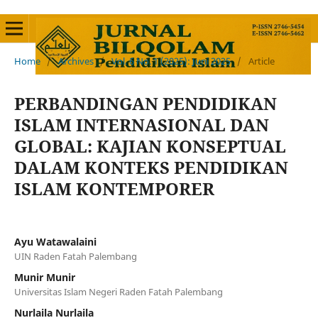
Home
/
Archives
/
Vol. 6 No. 1 (2025): Juni 2025
/
Article
PERBANDINGAN PENDIDIKAN
ISLAM INTERNASIONAL DAN
GLOBAL: KAJIAN KONSEPTUAL
DALAM KONTEKS PENDIDIKAN
ISLAM KONTEMPORER
Ayu Watawalaini
UIN Raden Fatah Palembang
Munir Munir
Universitas Islam Negeri Raden Fatah Palembang
Nurlaila Nurlaila