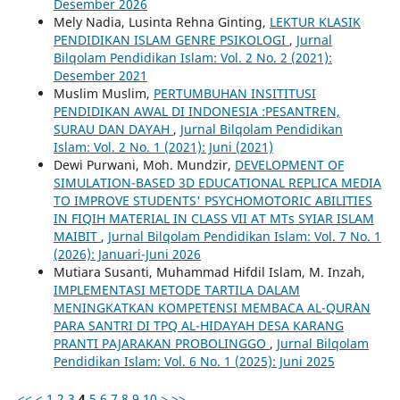
Desember 2026
Mely Nadia, Lusinta Rehna Ginting,
LEKTUR KLASIK
PENDIDIKAN ISLAM GENRE PSIKOLOGI
,
Jurnal
Bilqolam Pendidikan Islam: Vol. 2 No. 2 (2021):
Desember 2021
Muslim Muslim,
PERTUMBUHAN INSITITUSI
PENDIDIKAN AWAL DI INDONESIA :PESANTREN,
SURAU DAN DAYAH
,
Jurnal Bilqolam Pendidikan
Islam: Vol. 2 No. 1 (2021): Juni (2021)
Dewi Purwani, Moh. Mundzir,
DEVELOPMENT OF
SIMULATION-BASED 3D EDUCATIONAL REPLICA MEDIA
TO IMPROVE STUDENTS' PSYCHOMOTORIC ABILITIES
IN FIQIH MATERIAL IN CLASS VII AT MTs SYIAR ISLAM
MAIBIT
,
Jurnal Bilqolam Pendidikan Islam: Vol. 7 No. 1
(2026): Januari-Juni 2026
Mutiara Susanti, Muhammad Hifdil Islam, M. Inzah,
IMPLEMENTASI METODE TARTILA DALAM
MENINGKATKAN KOMPETENSI MEMBACA AL-QUR`AN
PARA SANTRI DI TPQ AL-HIDAYAH DESA KARANG
PRANTI PAJARAKAN PROBOLINGGO
,
Jurnal Bilqolam
Pendidikan Islam: Vol. 6 No. 1 (2025): Juni 2025
<<
<
1
2
3
4
5
6
7
8
9
10
>
>>