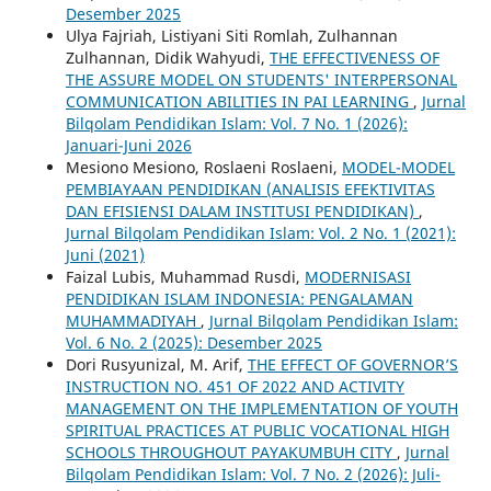
Desember 2025
Ulya Fajriah, Listiyani Siti Romlah, Zulhannan
Zulhannan, Didik Wahyudi,
THE EFFECTIVENESS OF
THE ASSURE MODEL ON STUDENTS' INTERPERSONAL
COMMUNICATION ABILITIES IN PAI LEARNING
,
Jurnal
Bilqolam Pendidikan Islam: Vol. 7 No. 1 (2026):
Januari-Juni 2026
Mesiono Mesiono, Roslaeni Roslaeni,
MODEL-MODEL
PEMBIAYAAN PENDIDIKAN (ANALISIS EFEKTIVITAS
DAN EFISIENSI DALAM INSTITUSI PENDIDIKAN)
,
Jurnal Bilqolam Pendidikan Islam: Vol. 2 No. 1 (2021):
Juni (2021)
Faizal Lubis, Muhammad Rusdi,
MODERNISASI
PENDIDIKAN ISLAM INDONESIA: PENGALAMAN
MUHAMMADIYAH
,
Jurnal Bilqolam Pendidikan Islam:
Vol. 6 No. 2 (2025): Desember 2025
Dori Rusyunizal, M. Arif,
THE EFFECT OF GOVERNOR’S
INSTRUCTION NO. 451 OF 2022 AND ACTIVITY
MANAGEMENT ON THE IMPLEMENTATION OF YOUTH
SPIRITUAL PRACTICES AT PUBLIC VOCATIONAL HIGH
SCHOOLS THROUGHOUT PAYAKUMBUH CITY
,
Jurnal
Bilqolam Pendidikan Islam: Vol. 7 No. 2 (2026): Juli-