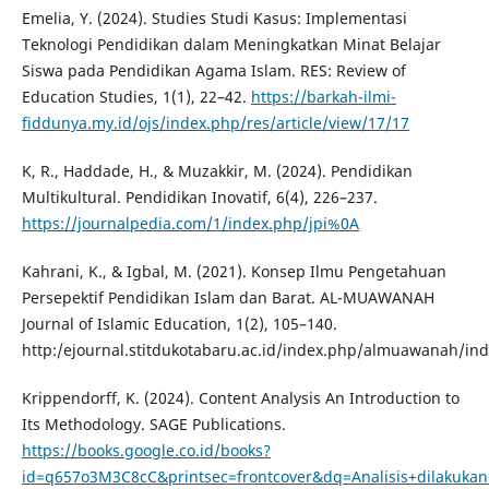
Emelia, Y. (2024). Studies Studi Kasus: Implementasi
Teknologi Pendidikan dalam Meningkatkan Minat Belajar
Siswa pada Pendidikan Agama Islam. RES: Review of
Education Studies, 1(1), 22–42.
https://barkah-ilmi-
fiddunya.my.id/ojs/index.php/res/article/view/17/17
K, R., Haddade, H., & Muzakkir, M. (2024). Pendidikan
Multikultural. Pendidikan Inovatif, 6(4), 226–237.
https://journalpedia.com/1/index.php/jpi%0A
Kahrani, K., & Igbal, M. (2021). Konsep Ilmu Pengetahuan
Persepektif Pendidikan Islam dan Barat. AL-MUAWANAH
Journal of Islamic Education, 1(2), 105–140.
http:/ejournal.stitdukotabaru.ac.id/index.php/almuawanah/in
Krippendorff, K. (2024). Content Analysis An Introduction to
Its Methodology. SAGE Publications.
https://books.google.co.id/books?
id=q657o3M3C8cC&printsec=frontcover&dq=Analisis+dilakuka