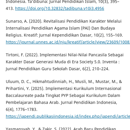
Indonesia. Ta’dibuna: Jurnal Pendidikan Islam, 10(3), 395–
413.
https://doi.org/10.32832/tadibuna.v10i3.4956
Sunarso, A. (2020). Revitalisasi Pendidikan Karakter Melalui
Internalisasi Pendidikan Agama Islam (PAI) Dan Budaya
Religius. Kreatif: Jurnal Kependidikan Dasar, 10(2), 155–169.
https://journal.unnes.ac.id/nju/kreatif/article/view/23609/1008
Tirtoni, F. (2022). Implementasi Nilai-Nilai Pancasila Sebagai
Karakter Dasar Generasi Muda di Era Society 5.0. Inventa :
Jurnal Pendidikan Guru Sekolah Dasar, 6(2), 210–224.
Uluum, D. C., Hikmahtudinniah, H., Musli, M., Mustar, M., &
Prihartini, Y. (2025). Implementasi Kurikulum Internasional
Baccalaureate pada Tingkat PYP Sebagai Kurikulum Dalam
Pembelajaran Bahasa Arab. Jurnal Pendidikan Indonesia,
6(4), 1776–1783.
https://japendi.publikasiindonesia.id/index.php/japendi/arti
Yasmansyah, Y., & Zakir, S. (2022). Arah Baru Pendidikan