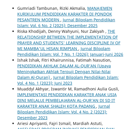
Gumriadi Tambunan, Rizki Akmalia,
MANAJEMEN
KURIKULUM PENDIDIKAN KARAKTER DI PONDOK
PESANTREN MODERN
,
Jurnal Bilqolam Pendidikan
Islam: Vol. 6 No. 2 (2025): Desember 2025
Riska Khodijah, Denny Wahyuni, Nur Zakiyah ,
THE
RELATIONSHIP BETWEEN THE IMPLEMENTATION OF
PRAYER AND STUDENTS' LEARNING DISCIPLINE IV OF
MI MAMBA'UL HISAN RIMPIAN
,
Jurnal Bilqolam
Pendidikan Islam: Vol. 7 No. 1 (2026): Januari-Juni 2026
Ishak Ishak, Fitri Khairunnisa, Fatimah Nasution,
PENDIDIKAN AKHLAK DALAM AL-QUR’AN (Upaya
Meningkatkan Akhlak Terpuji Dengan Nilai-Nilai
Dalam Al-Quran)
,
Jurnal Bilqolam Pendidikan Islam:
Vol. 4 No. 1 (2023): Juni 2023
Muaddyl Akhyar, Iswantir M, Ramadhoni Aulia Gusli,
IMPLEMENTASI PENDIDIKAN KARAKTER ANAK USIA
DINI MELALUI PEMBELAJARAN AL-QUR’AN DI SD IT
KARAKTER ANAK SHALEH KOTA PADANG
,
Jurnal
Bilqolam Pendidikan Islam: Vol. 4 No. 2 (2023):
Desember 2023
Ariesi Apriyanti, Fajri Ismail, Mardiah Astuti,