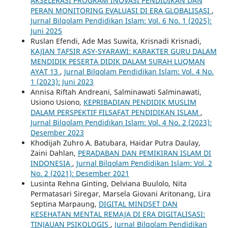
AKSELERASI PROGRAM INOVASI PENDIDIKAN DAN
PERAN MONITORING EVALUASI DI ERA GLOBALISASI
,
Jurnal Bilqolam Pendidikan Islam: Vol. 6 No. 1 (2025):
Juni 2025
Ruslan Efendi, Ade Mas Suwita, Krisnadi Krisnadi,
KAJIAN TAFSIR ASY-SYARAWI: KARAKTER GURU DALAM
MENDIDIK PESERTA DIDIK DALAM SURAH LUQMAN
AYAT 13
,
Jurnal Bilqolam Pendidikan Islam: Vol. 4 No.
1 (2023): Juni 2023
Annisa Riftah Andreani, Salminawati Salminawati,
Usiono Usiono,
KEPRIBADIAN PENDIDIK MUSLIM
DALAM PERSPEKTIF FILSAFAT PENDIDIKAN ISLAM
,
Jurnal Bilqolam Pendidikan Islam: Vol. 4 No. 2 (2023):
Desember 2023
Khodijah Zuhro A. Batubara, Haidar Putra Daulay,
Zaini Dahlan,
PERADABAN DAN PEMIKIRAN ISLAM DI
INDONESIA
,
Jurnal Bilqolam Pendidikan Islam: Vol. 2
No. 2 (2021): Desember 2021
Lusinta Rehna Ginting, Delviana Buulolo, Nita
Permatasari Siregar, Marsela Giovani Aritonang, Lira
Septina Marpaung,
DIGITAL MINDSET DAN
KESEHATAN MENTAL REMAJA DI ERA DIGITALISASI:
TINJAUAN PSIKOLOGIS
,
Jurnal Bilqolam Pendidikan