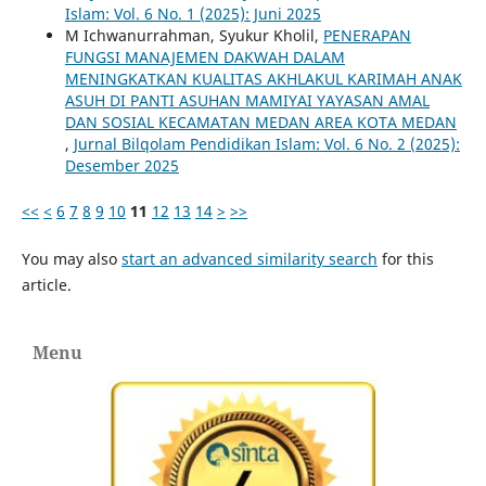
Islam: Vol. 6 No. 1 (2025): Juni 2025
M Ichwanurrahman, Syukur Kholil,
PENERAPAN
FUNGSI MANAJEMEN DAKWAH DALAM
MENINGKATKAN KUALITAS AKHLAKUL KARIMAH ANAK
ASUH DI PANTI ASUHAN MAMIYAI YAYASAN AMAL
DAN SOSIAL KECAMATAN MEDAN AREA KOTA MEDAN
,
Jurnal Bilqolam Pendidikan Islam: Vol. 6 No. 2 (2025):
Desember 2025
<<
<
6
7
8
9
10
11
12
13
14
>
>>
You may also
start an advanced similarity search
for this
article.
Menu