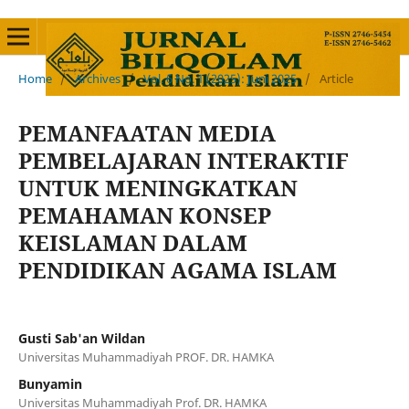
Home
/
Archives
/
Vol. 6 No. 1 (2025): Juni 2025
/
Article
PEMANFAATAN MEDIA
PEMBELAJARAN INTERAKTIF
UNTUK MENINGKATKAN
PEMAHAMAN KONSEP
KEISLAMAN DALAM
PENDIDIKAN AGAMA ISLAM
Gusti Sab'an Wildan
Universitas Muhammadiyah PROF. DR. HAMKA
Bunyamin
Universitas Muhammadiyah Prof. DR. HAMKA